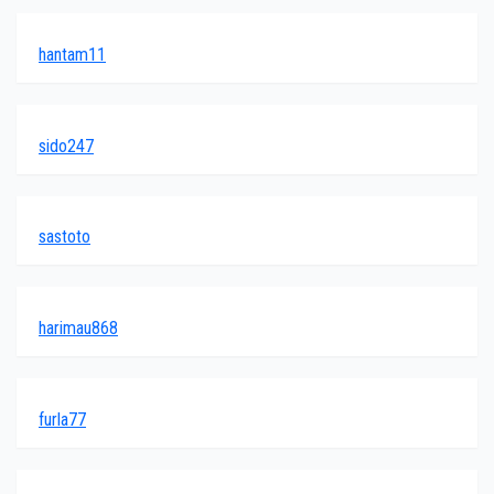
hantam11
sido247
sastoto
harimau868
furla77