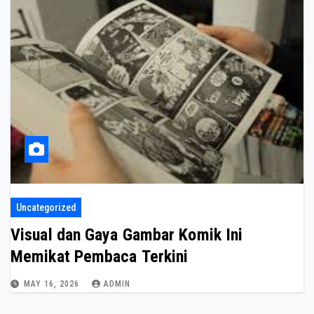
Uncategorized
Visual dan Gaya Gambar Komik Ini
Memikat Pembaca Terkini
MAY 16, 2026
ADMIN