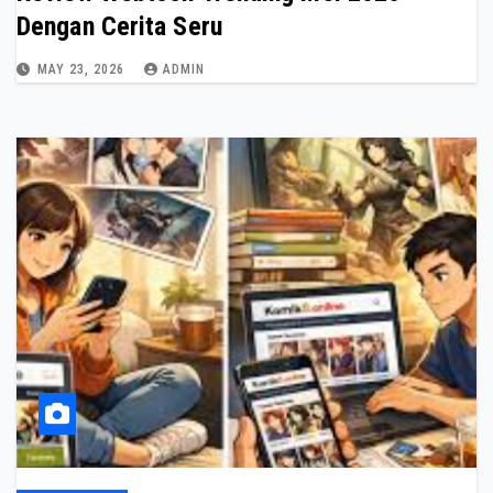
Dengan Cerita Seru
MAY 23, 2026
ADMIN