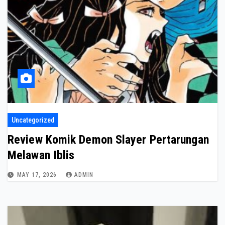
Uncategorized
Review Komik Demon Slayer Pertarungan
Melawan Iblis
MAY 17, 2026
ADMIN