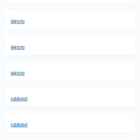
lektoto
lektoto
lektoto
rubikslot
rubikslot