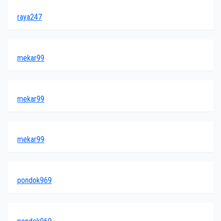
raya247
mekar99
mekar99
mekar99
pondok969