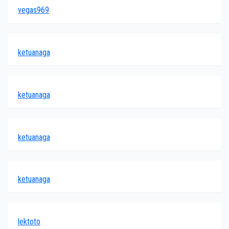
vegas969
ketuanaga
ketuanaga
ketuanaga
ketuanaga
lektoto