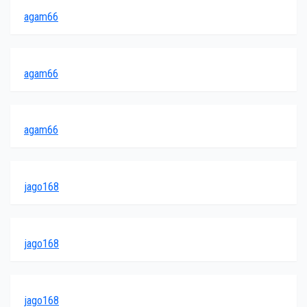
agam66
agam66
agam66
jago168
jago168
jago168