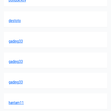
pondok969
destoto
gading33
gading33
gading33
hantam11