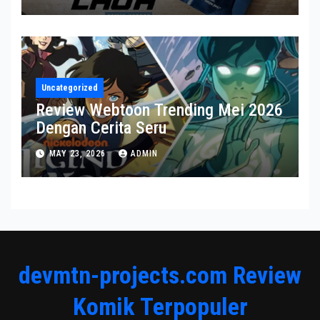
Uncategorized
Review Webtoon Trending Mei 2026
Dengan Cerita Seru
MAY 23, 2026
ADMIN
devmtn-projects.com Review
Komik Terpopuler