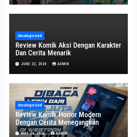
Uncategorized
Review Komik Aksi Dengan Karakter
Dan Cerita Menarik
JUNE 22, 2026
ADMIN
Uncategorized
Review Komik Horror Modern
Dengan Cerita Menegangkan
MAY 24, 2026
ADMIN