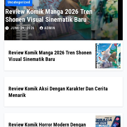
Uncategorized
Review Komik Manga 2026 Tren
Shonen Visual Sinematik Baru
JUNE 29, 2026
ADMIN
Review Komik Manga 2026 Tren Shonen
Visual Sinematik Baru
Review Komik Aksi Dengan Karakter Dan Cerita
Menarik
Review Komik Horror Modern Dengan